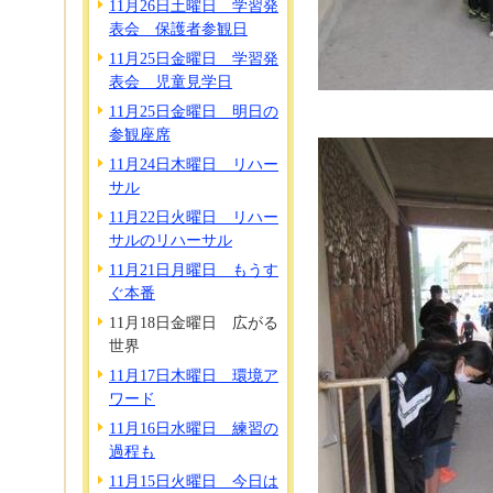
11月26日土曜日 学習発
表会 保護者参観日
11月25日金曜日 学習発
表会 児童見学日
11月25日金曜日 明日の
参観座席
11月24日木曜日 リハー
サル
11月22日火曜日 リハー
サルのリハーサル
11月21日月曜日 もうす
ぐ本番
11月18日金曜日 広がる
世界
11月17日木曜日 環境ア
ワード
11月16日水曜日 練習の
過程も
11月15日火曜日 今日は