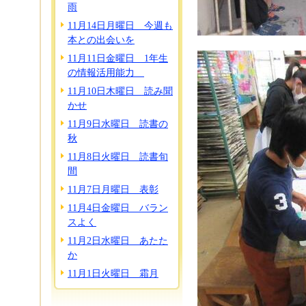
雨
11月14日月曜日 今週も
本との出会いを
11月11日金曜日 1年生
の情報活用能力
11月10日木曜日 読み聞
かせ
11月9日水曜日 読書の
秋
11月8日火曜日 読書旬
間
11月7日月曜日 表彰
11月4日金曜日 バラン
スよく
11月2日水曜日 あたた
か
11月1日火曜日 霜月