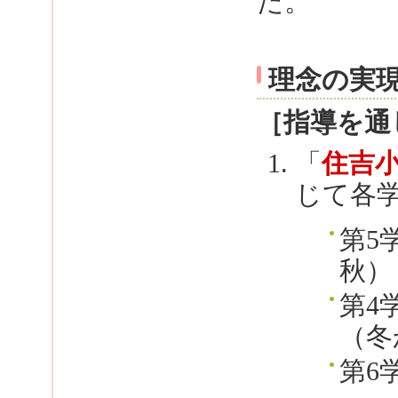
た。
理念の実
［指導を通
「
住吉小
じて各
第5
秋）
第4
（冬
第6