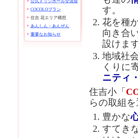
公式ドッジボール交流会
す。
COCOLOプラン
住吉 花エリア構想
花を種
あんしん・あんぜん
向き合
重要なお知らせ
設けま
地域社
くりに
ニティ
住吉小「
C
らの取組を
豊かな
すてき