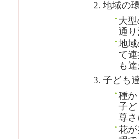
地域の
大型
通り
地域
て連
も達
子ども
種か
子ど
尊さ
花が