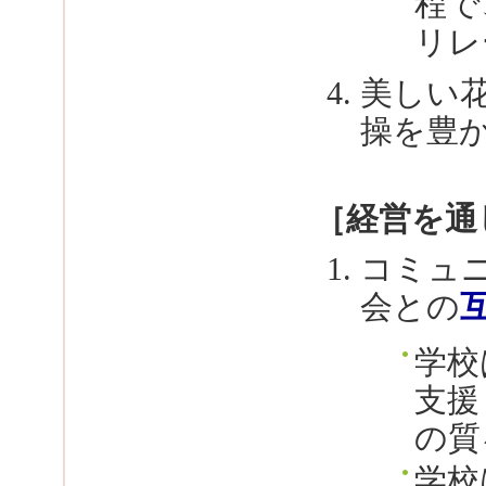
程で
リレ
美しい
操を豊
［経営を通
コミュ
会との
学校
支援
の質
学校