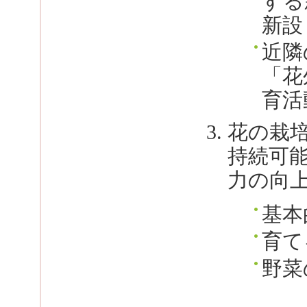
する
新設
近隣
「花
育活
花の栽
持続可
力の向
基本
育て
野菜