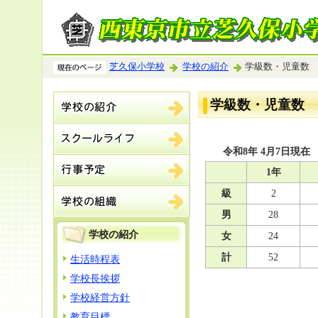
芝久保小学校
学校の紹介
学級数・児童数
学級数・児童数
令和8年 4月7日現在
1年
級
2
男
28
学校の紹介
女
24
計
52
生活時程表
学校長挨拶
学校経営方針
教育目標