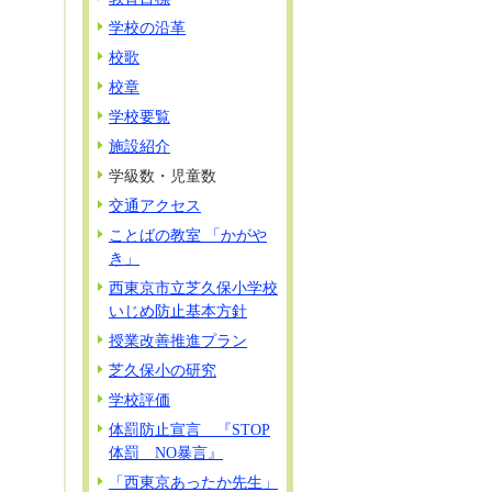
学校の沿革
校歌
校章
学校要覧
施設紹介
学級数・児童数
交通アクセス
ことばの教室 「かがや
き」
西東京市立芝久保小学校
いじめ防止基本方針
授業改善推進プラン
芝久保小の研究
学校評価
体罰防止宣言 『STOP
体罰 NO暴言』
「西東京あったか先生」