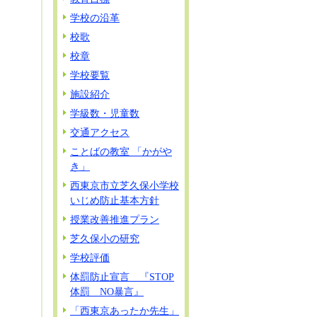
学校の沿革
校歌
校章
学校要覧
施設紹介
学級数・児童数
交通アクセス
ことばの教室 「かがや
き」
西東京市立芝久保小学校
いじめ防止基本方針
授業改善推進プラン
芝久保小の研究
学校評価
体罰防止宣言 『STOP
体罰 NO暴言』
「西東京あったか先生」