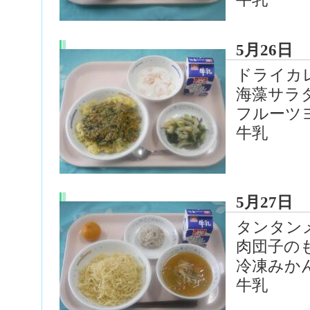
5月26日
ドライカ
海藻サラ
フルーツ
牛乳
5月27日
タンタン
肉団子の
冷凍みか
牛乳