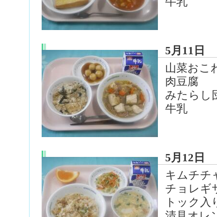
牛乳
5月11日
山菜おこ
肉豆腐
みたらし
牛乳
5月12日
キムチチ
チョレギ
トック入
清見オレ