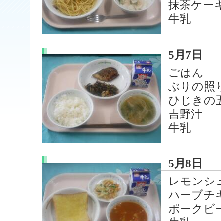
抹茶ケー
牛乳
5月7日
ごはん
ぶりの照
ひじきの
吉野汁
牛乳
5月8日
レモンシ
ハーブチ
ポークビ