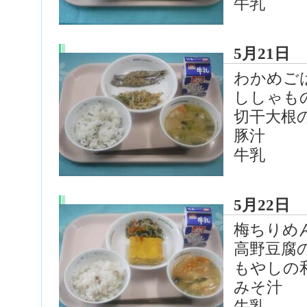
牛乳
5月21日
わかめご
ししゃも
切干大根
豚汁
牛乳
5月22日
梅ちりめ
高野豆腐
もやしの
みそ汁
牛乳