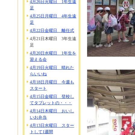
4月26日火曜日 1年生遠
足
4月25日月曜日 4年生遠
足
4月22日金曜日 離任式
4月21日木曜日 3年生遠
足
4月20日水曜日 1年生を
迎える会
4月19日火曜日 晴れた
らいいね
4月18日月曜日 今週も
スタート
4月15日金曜日 登校し
てタブレットの・・・
4月14日木曜日 おいし
いお弁当
4月13日水曜日 スター
トして1週間