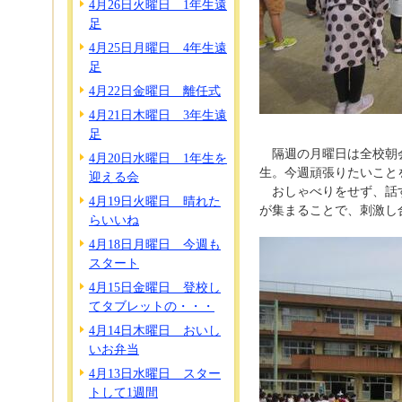
4月26日火曜日 1年生遠
足
4月25日月曜日 4年生遠
足
4月22日金曜日 離任式
4月21日木曜日 3年生遠
足
隔週の月曜日は全校朝会
4月20日水曜日 1年生を
生。今週頑張りたいこと
迎える会
おしゃべりをせず、話す
4月19日火曜日 晴れた
が集まることで、刺激し
らいいね
4月18日月曜日 今週も
スタート
4月15日金曜日 登校し
てタブレットの・・・
4月14日木曜日 おいし
いお弁当
4月13日水曜日 スター
トして1週間