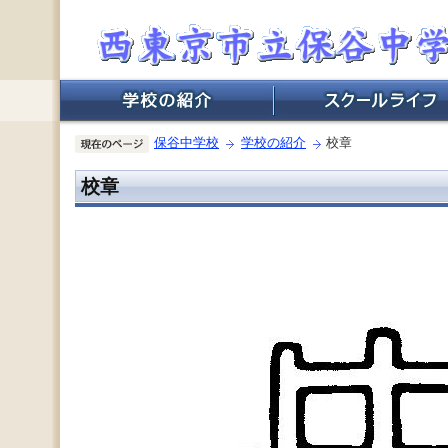
保谷中学校
学校の紹介
校章
校章