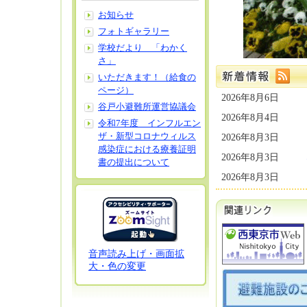
お知らせ
フォトギャラリー
学校だより 「わかく
さ」
いただきます！（給食の
ページ）
2026年8月6日
谷戸小避難所運営協議会
2026年8月4日
令和7年度 インフルエン
ザ・新型コロナウィルス
2026年8月3日
感染症における療養証明
2026年8月3日
書の提出について
2026年8月3日
音声読み上げ・画面拡
大・色の変更