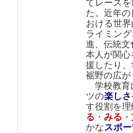
てレースを
た。近年の
おける世界
ライミング
進、伝統文
本人が関心
援したり、
裾野の広が
学校教育
ツの
楽しさ
す役割を理
る
・
みる
・
かな
スポー