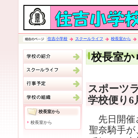
住吉小学校
スクールライフ
校長室から
校長室か
スポーツ
学校便り6
校長室から
先日開催
校長室から
聖奈騎手が