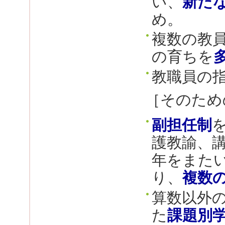
い、
新た
め。
複数の教
の育ちを
教職員の
［そのため
副担任制
護教諭、
年をまた
り、
複数
算数以外
た
課題別