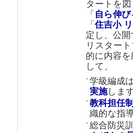
タートを図
「
自ら伸び
「
住吉小 
定し、公開
リスタート
的に内容を
して、
学級編成
実施
しま
教科担任
織的な指
総合防災