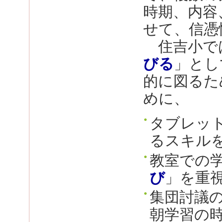
時期、内容
せて、信憑
住吉小で
びる
」とし
的に図るた
めに、
タブレッ
るスキル
教室での
び
」を重
集団討議
朝学習の