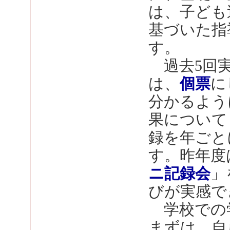
は、子ども
基づいた指
す。
過去5回
は、
個票
に
分かるよう
果について
録を年ごと
す。昨年度
ニ記録会
」
びが実感で
学校での
まずは、自