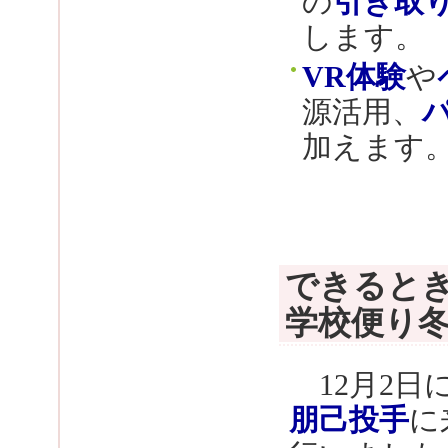
の
引き取
します。
VR体験
や
源活用、
加えます
できるとき
学校便り
12月2日
朋己投手
に