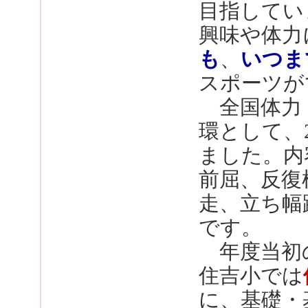
目指してい
興味や体力
も
、
いつま
スポーツが
全国体力・
環として、
ました。内
前屈、反復
走、立ち幅
です。
年度当初
住吉小では
に、基礎・