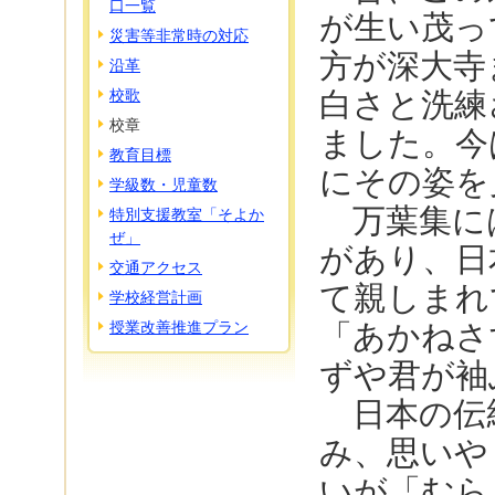
口一覧
が生い茂っ
災害等非常時の対応
方が深大寺
沿革
校歌
白さと洗練
校章
ました。今
教育目標
にその姿を
学級数・児童数
万葉集に
特別支援教室「そよか
ぜ」
があり、日
交通アクセス
て親しまれ
学校経営計画
授業改善推進プラン
「あかねさ
ずや君が袖
日本の伝
み、思いや
いが「むら