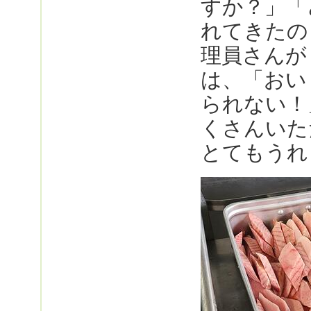
すか？」「
れてきたの
理員さんが
は、「おい
られない！
くさんいた
とてもうれ