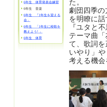
た。
6年生 体育発表会練習
劇団四季の
6年生 音楽
6年生 『1年生を迎える
を明瞭に話
会」
『ユタと不
6年生 「1年生に校歌を
教えよう! 」
テーマ曲「
6年生 体育
て、歌詞を
いやり」や
考える機会