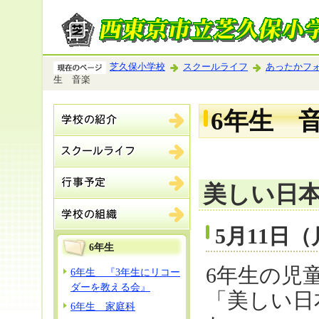
芝久保小学校
スクールライフ
あったかフ
生 音楽
6年生 
美しい日
5月11日
6年生
6年生の児
6年生 『3年生にリコー
ダーを教える会』
「美しい日
6年生 家庭科