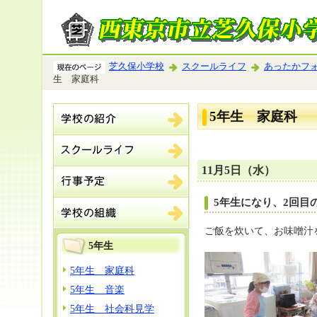
芝久保小学校
スクールライフ
あったかフ
生 家庭科
5年生 家庭科
11月5日（水）
5年生になり、2回目
ご飯を炊いて、お味噌汁
5年生
5年生 家庭科
5年生 音楽
5年生 社会科見学