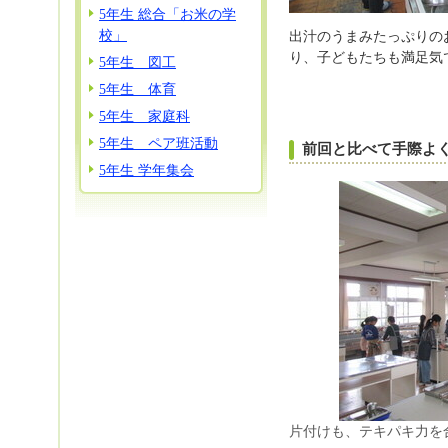
5年生 総合「お米の学
校」
出汁のうまみたっぷりの
り、子どもたちも満足気
5年生 図工
5年生 体育
5年生 家庭科
5年生 ペア班活動
前回と比べて手際よ
5年生 学年集会
片付けも、テキパキ力を