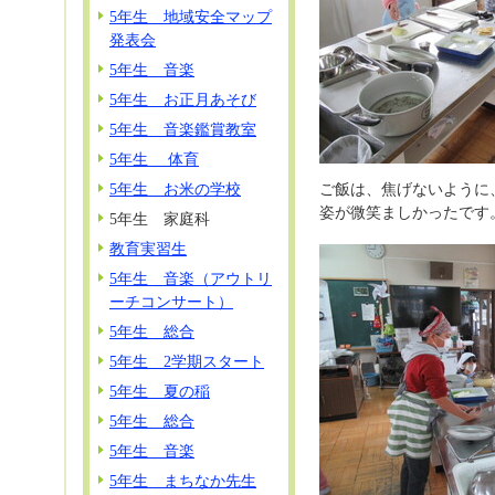
5年生 地域安全マップ
発表会
5年生 音楽
5年生 お正月あそび
5年生 音楽鑑賞教室
5年生 体育
ご飯は、焦げないように
5年生 お米の学校
姿が微笑ましかったです
5年生 家庭科
教育実習生
5年生 音楽（アウトリ
ーチコンサート）
5年生 総合
5年生 2学期スタート
5年生 夏の稲
5年生 総合
5年生 音楽
5年生 まちなか先生