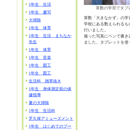
1年生 生活
算数の学習でタブ
1年生 書写
算数「大きなかず」の学
大掃除
学校にある数えられるも
1年生 体育
行いました。
1年生 生活 まちなか
撮った写真にペンで書き
先生
ました。タブレットを使
1年生 体育
1年生 音楽
1年生 図工
1年生 図工
生活科 雑草抜き
1年生 身体測定前の保
健指導
夏の大掃除
1年生 生活科
芝久保アミューズメント
1年生 はじめてのプー