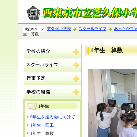
芝久保小学校
スクールライフ
あったかフ
生 算数
1年生 算数
1年生
6年生を送る会に向けて
1年生 図工
1年生 算数