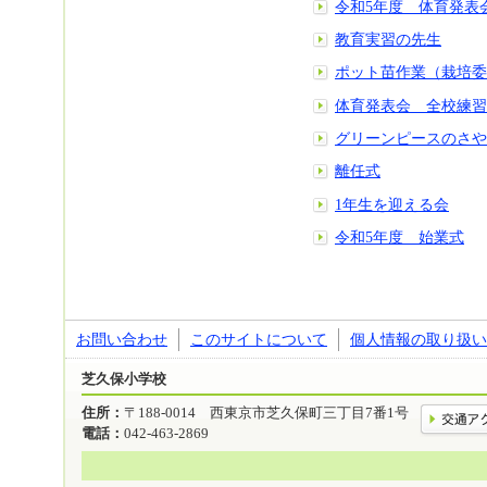
令和5年度 体育発表
教育実習の先生
ポット苗作業（栽培委
体育発表会 全校練習
グリーンピースのさや
離任式
1年生を迎える会
令和5年度 始業式
お問い合わせ
このサイトについて
個人情報の取り扱い
芝久保小学校
住所：
〒188-0014 西東京市芝久保町三丁目7番1号
電話：
042-463-2869