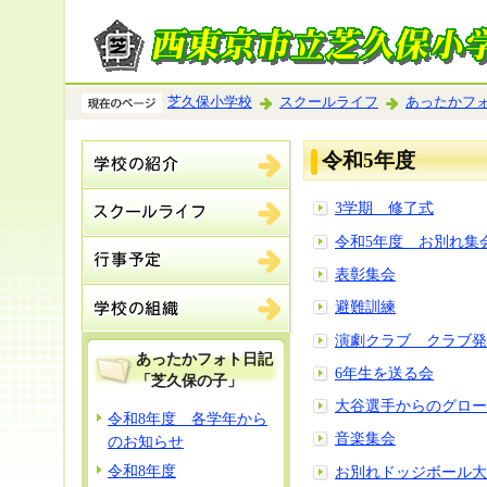
芝久保小学校
スクールライフ
あったかフ
令和5年度
3学期 修了式
令和5年度 お別れ集
表彰集会
避難訓練
演劇クラブ クラブ発
あったかフォト日記
6年生を送る会
「芝久保の子」
大谷選手からのグロー
令和8年度 各学年から
音楽集会
のお知らせ
令和8年度
お別れドッジボール大