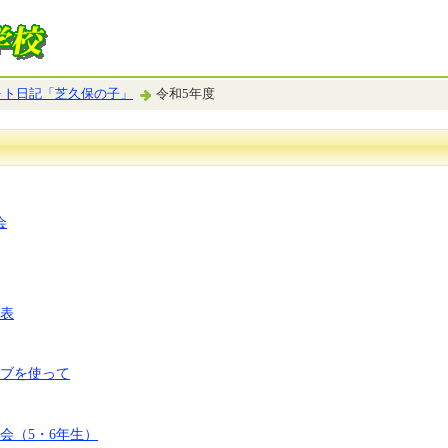
ォト日記「芝久保の子」
令和5年度
会
表
ブを使って
会（5・6年生）