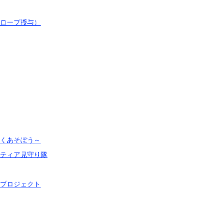
ローブ授与）
くあそぼう～
ティア見守り隊
プロジェクト