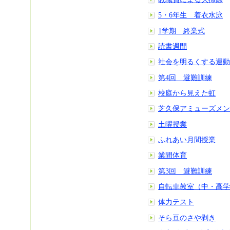
5・6年生 着衣水泳
1学期 終業式
読書週間
社会を明るくする運動
第4回 避難訓練
校庭から見えた虹
芝久保アミューズメン
土曜授業
ふれあい月間授業
業間体育
第3回 避難訓練
自転車教室（中・高学
体力テスト
そら豆のさや剥き