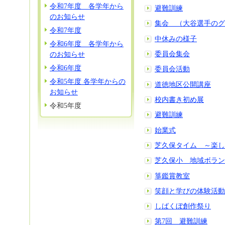
令和7年度 各学年から
避難訓練
のお知らせ
集会 （大谷選手のグ
令和7年度
中休みの様子
令和6年度 各学年から
委員会集会
のお知らせ
令和6年度
委員会活動
令和5年度 各学年からの
道徳地区公開講座
お知らせ
校内書き初め展
令和5年度
避難訓練
始業式
芝久保タイム ～楽し
芝久保小 地域ボラン
箏鑑賞教室
笑顔と学びの体験活動
しばくぼ創作祭り
第7回 避難訓練