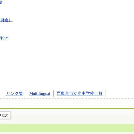
会
員会）
剥き
リンク集
Multilingual
西東京市立小中学校一覧