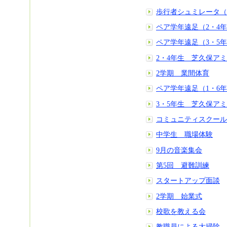
歩行者シュミレータ（
ペア学年遠足（2・4
ペア学年遠足（3・5
2・4年生 芝久保ア
2学期 業間体育
ペア学年遠足（1・6
3・5年生 芝久保ア
コミュニティスクール
中学生 職場体験
9月の音楽集会
第5回 避難訓練
スタートアップ面談
2学期 始業式
校歌を教える会
教職員による大掃除