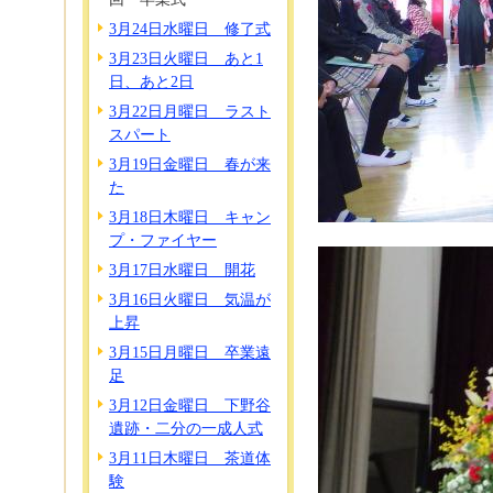
3月24日水曜日 修了式
3月23日火曜日 あと1
日、あと2日
3月22日月曜日 ラスト
スパート
3月19日金曜日 春が来
た
3月18日木曜日 キャン
プ・ファイヤー
3月17日水曜日 開花
3月16日火曜日 気温が
上昇
3月15日月曜日 卒業遠
足
3月12日金曜日 下野谷
遺跡・二分の一成人式
3月11日木曜日 茶道体
験