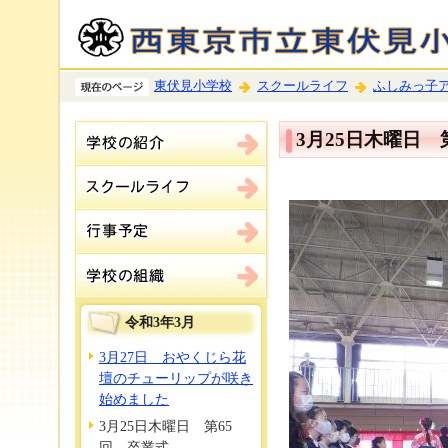
東伏見小学校
スクールライフ
ふしみっ子
3月25日木曜日 
令和3年3月
3月27日 おやくじら花
壇のチューリップが咲き
始めました
3月25日木曜日 第65
回 卒業式