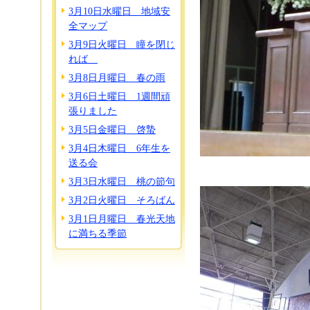
3月10日水曜日 地域安
全マップ
3月9日火曜日 瞳を閉じ
れば
3月8日月曜日 春の雨
3月6日土曜日 1週間頑
張りました
3月5日金曜日 啓蟄
3月4日木曜日 6年生を
送る会
3月3日水曜日 桃の節句
3月2日火曜日 そろばん
3月1日月曜日 春光天地
に満ちる季節