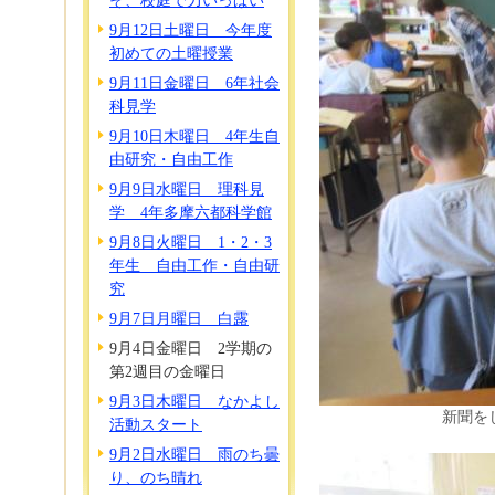
そ、校庭で力いっぱい
9月12日土曜日 今年度
初めての土曜授業
9月11日金曜日 6年社会
科見学
9月10日木曜日 4年生自
由研究・自由工作
9月9日水曜日 理科見
学 4年多摩六都科学館
9月8日火曜日 1・2・3
年生 自由工作・自由研
究
9月7日月曜日 白露
9月4日金曜日 2学期の
第2週目の金曜日
9月3日木曜日 なかよし
新聞を
活動スタート
9月2日水曜日 雨のち曇
り、のち晴れ