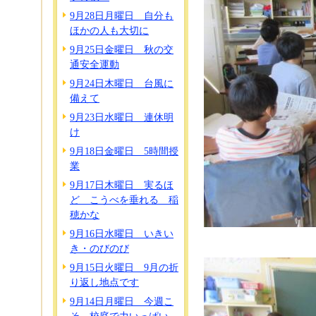
9月28日月曜日 自分も
ほかの人も大切に
9月25日金曜日 秋の交
通安全運動
9月24日木曜日 台風に
備えて
9月23日水曜日 連休明
け
9月18日金曜日 5時間授
業
9月17日木曜日 実るほ
ど こうべを垂れる 稲
穂かな
9月16日水曜日 いきい
き・のびのび
9月15日火曜日 9月の折
り返し地点です
9月14日月曜日 今週こ