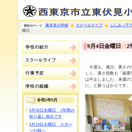
東伏見小学校
スクールライフ
ふしみっ子
曜日
9月4日金曜日 
今週も、連日、暑さの中
しく、暑さ指数も「厳重
は中止しました。来週の
に」と願うばかりです。
令和2年9月
9月30日水曜日 1年間の
折り返し地点です
9月29日火曜日 スポー
ツの秋へ